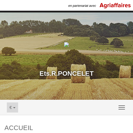
en partenariat avec
Ets.R.PONCELET
€
Toggl
naviga
ACCUEIL