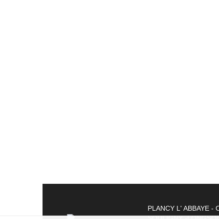
CASE IH
2
59 
PLANCY L' ABBAYE -
SOULIGNY -LONGSOL