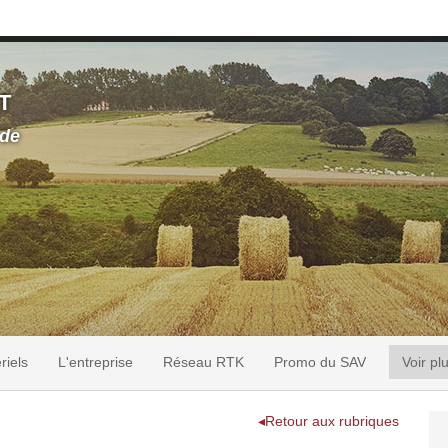
T
 de
riels
L'entreprise
Réseau RTK
Promo du SAV
Voir pl
◂Retour aux rubriques