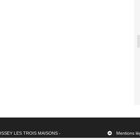
 PUMA CVX
CASE IH PUMA CVX
CASE IH
CASE IH 7240
215
230
013
2012
2015
500 €
55 000 €
150 000 €
87
 OSSEY LES TROIS MAISONS -
Mentions lé
S - VENDEUVRE SUR BARSE -