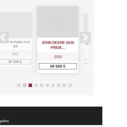
 PUMA CVX
CASE I
JOHN DEERE 6630
CLAAS NEXOS 240 L
165
PREM...
2021
2023
2009
 000 €
55 000 €
63
49 000 €
gales